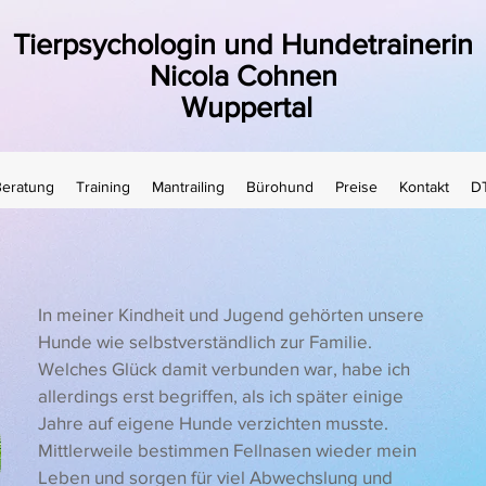
Tierpsychologin und Hundetrainerin
Nicola Cohnen
Wuppertal
Beratung
Training
Mantrailing
Bürohund
Preise
Kontakt
D
In meiner Kindheit und Jugend gehörten unsere
Hunde wie selbstverständlich zur Familie.
Welches Glück damit verbunden war, habe ich
allerdings erst begriffen, als ich später einige
Jahre auf eigene Hunde verzichten musste.
Mittlerweile bestimmen Fellnasen wieder mein
Leben und sorgen für viel Abwechslung und